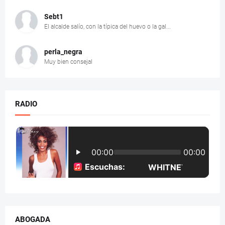
Sebt1
El alcalde salío, con la típica del huevo o la gal...
perla_negra
Muy bien consejal
RADIO
ABOGADA