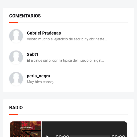
COMENTARIOS
Gabriel Pradenas
Valoro mucho el ejercicio de escribir y abrir este...
Sebt1
El alcalde salío, con la típica del huevo o la gal...
perla_negra
Muy bien consejal
RADIO