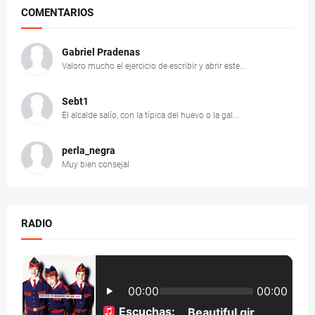
COMENTARIOS
Gabriel Pradenas
Valoro mucho el ejercicio de escribir y abrir este...
Sebt1
El alcalde salío, con la típica del huevo o la gal...
perla_negra
Muy bien consejal
RADIO