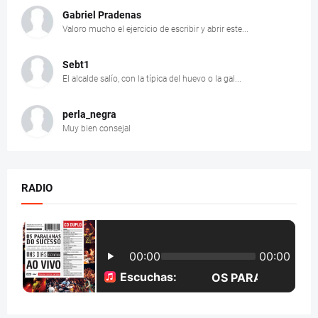
Gabriel Pradenas
Valoro mucho el ejercicio de escribir y abrir este...
Sebt1
El alcalde salío, con la típica del huevo o la gal...
perla_negra
Muy bien consejal
RADIO