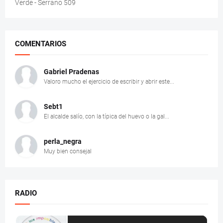
Verde - Serrano 509
COMENTARIOS
Gabriel Pradenas
Valoro mucho el ejercicio de escribir y abrir este...
Sebt1
El alcalde salío, con la típica del huevo o la gal...
perla_negra
Muy bien consejal
RADIO