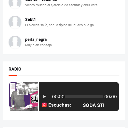
Valoro mucho el ejercicio de escribir y abrir este...
Sebt1
El alcalde salío, con la típica del huevo o la gal...
perla_negra
Muy bien consejal
RADIO