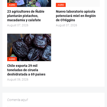
AGRO
AGRO
23 agricultores de Ñuble
Nuevo laboratorio apícola
plantarán pistachos,
potenciará miel en Región
macadamia y calafate
de O'Higgins
August 07, 2026
August 07, 2026
AGRO
Chile exporta 29 mil
toneladas de ciruela
deshidratada a 69 países
August 06, 2026
Comenta aquí!