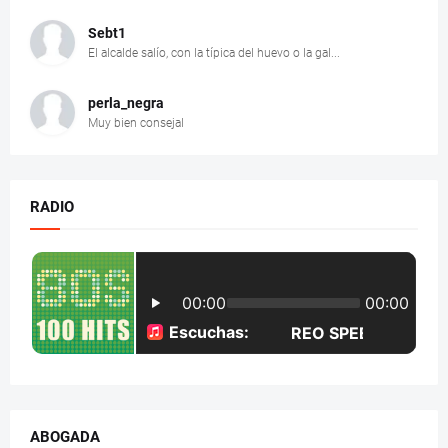
Sebt1
El alcalde salío, con la típica del huevo o la gal...
perla_negra
Muy bien consejal
RADIO
ABOGADA