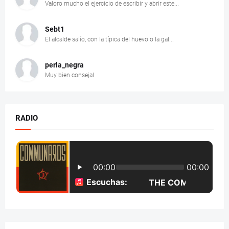
Valoro mucho el ejercicio de escribir y abrir este...
Sebt1
El alcalde salío, con la típica del huevo o la gal...
perla_negra
Muy bien consejal
RADIO