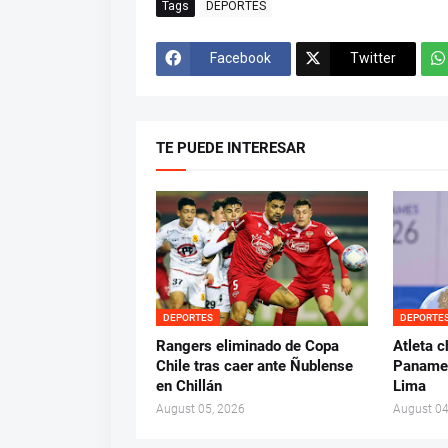
Tags
DEPORTES
Facebook
Twitter
TE PUEDE INTERESAR
DEPORTES
DEPORTE
Rangers eliminado de Copa
Atleta c
Chile tras caer ante Ñublense
Panamer
en Chillán
Lima
August 05, 2026
August 04