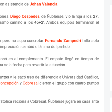
on asistencia de
Johan Valencia
.
iones.
Diego Céspedes
, de Ñublense, vio la roja a los
27'
.
 mismo camino a los
45+2'
. Ambos equipos terminaron el
a pero no supo concretar.
Fernando Zampedri
falló solo
 imprecisión cambió el ánimo del partido.
sionó en el complemento. El empate llegó en tiempo de
 sola fecha para revertir la situación.
untos
y le sacó tres de diferencia a Universidad Católica,
Concepción
y
Cobresal
cierran el grupo con cuatro puntos
 Católica recibirá a Cobresal. Ñublense jugará en casa ante