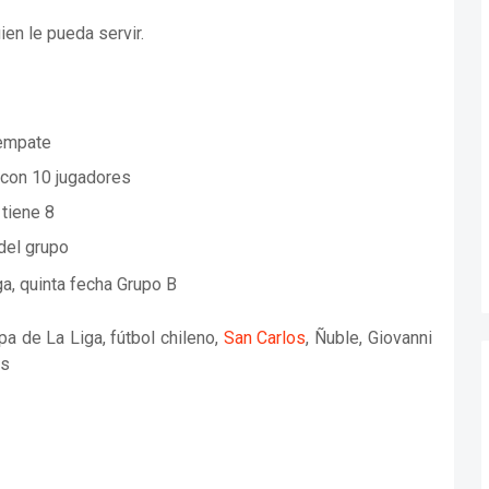
en le pueda servir.
 empate
con 10 jugadores
tiene 8
 del grupo
a, quinta fecha Grupo B
a de La Liga, fútbol chileno,
San Carlos
, Ñuble, Giovanni
os