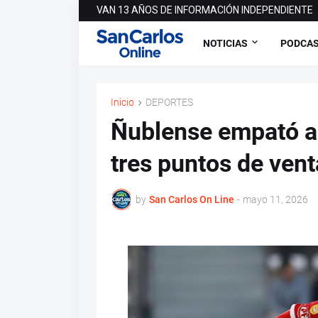
VAN 13 AÑOS DE INFORMACIÓN INDEPENDIENTE
NOTICIAS
PODCA
Inicio
DEPORTES
Ñublense empató an
tres puntos de vent
by
San Carlos On Line
-
mayo 11, 2026