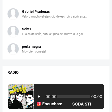
Gabriel Pradenas
Valoro mucho el ejercicio de escribir y abrir este...
Sebt1
El alcalde salío, con la típica del huevo o la gal...
perla_negra
Muy bien consejal
RADIO