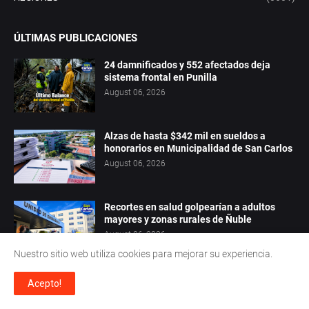
ÚLTIMAS PUBLICACIONES
24 damnificados y 552 afectados deja
sistema frontal en Punilla
August 06, 2026
Alzas de hasta $342 mil en sueldos a
honorarios en Municipalidad de San Carlos
August 06, 2026
Recortes en salud golpearían a adultos
mayores y zonas rurales de Ñuble
August 06, 2026
Nuestro sitio web utiliza cookies para mejorar su experiencia.
Acepto!
LO MÁS LEÍDO