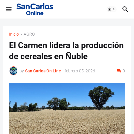
Inicio
AGRO
El Carmen lidera la producción
de cereales en Ñuble
by
San Carlos On Line
-
febrero 05, 2026
0