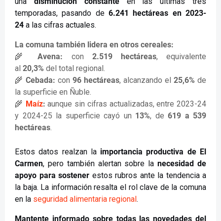
una
disminución constante
en las últimas tres
temporadas, pasando de
6.241 hectáreas en 2023-
24
a las cifras actuales.
La comuna también lidera en otros cereales:
🌾
Avena:
con
2.519 hectáreas
, equivalente
al
20,3%
del total regional.
🌾
Cebada:
con
96 hectáreas
, alcanzando el
25,6%
de
la superficie en Ñuble.
🌾
Maíz
:
aunque sin cifras actualizadas, entre 2023-24
y 2024-25 la superficie cayó un
13%
, de
619 a 539
hectáreas
.
Estos datos realzan la
importancia productiva de El
Carmen
, pero también alertan sobre la
necesidad de
apoyo para sostener
estos rubros ante la tendencia a
la baja. La información resalta el rol clave de la comuna
en la
seguridad alimentaria regional
.
Mantente informado sobre todas las novedades del