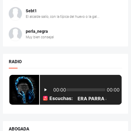
Sebt1
El alcalde salío, con la típica del huevo o la gal...
perla_negra
Muy bien consejal
RADIO
ABOGADA