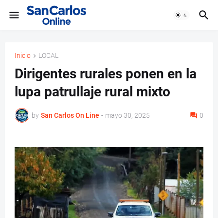
Inicio
LOCAL
Dirigentes rurales ponen en la
lupa patrullaje rural mixto
by
San Carlos On Line
-
mayo 30, 2025
0