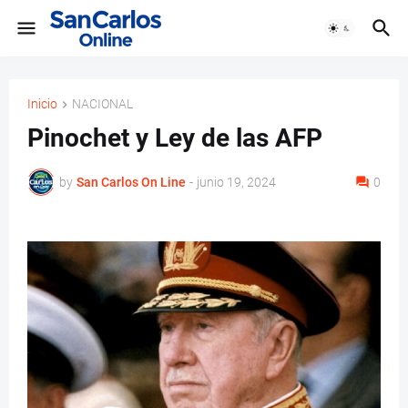
Inicio
NACIONAL
Pinochet y Ley de las AFP
by
San Carlos On Line
-
junio 19, 2024
0