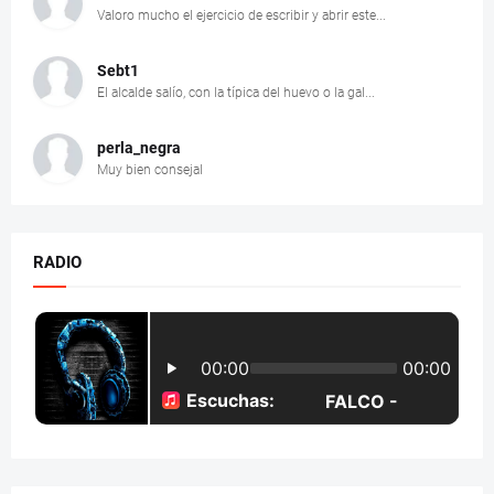
Valoro mucho el ejercicio de escribir y abrir este...
Sebt1
El alcalde salío, con la típica del huevo o la gal...
perla_negra
Muy bien consejal
RADIO