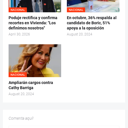
NACIONAL
NACIONAL
Poduje rectifica y confirma
En octubre, 36% respalda al
recortes en Vivienda: "Los
candidato de Boric, 51%
definimos nosotros"
apoya a la oposición
April 30, 2026
August 20, 2024
NACIONAL
Ampliarán cargos contra
Cathy Barriga
August 20, 2024
Comenta aquí!