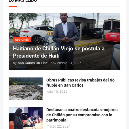
LO MÁS LEÍDO
REGIONES
Haitiano de Chillán Viejo se postula a
Presidente de Haití
by
San Carlos On Line
-
noviembre 13, 2025
Obras Públicas revisa trabajos del río
Ñuble en San Carlos
julio 15, 2026
Destacan a cuatro destacadas mujeres
de Chillán por su compromiso con lo
patrimonial
marzo 22, 2024