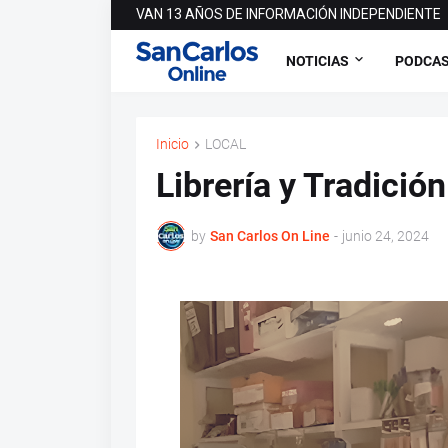
VAN 13 AÑOS DE INFORMACIÓN INDEPENDIENTE
NOTICIAS
PODCA
Inicio
LOCAL
Librería y Tradició
by
San Carlos On Line
-
junio 24, 2024