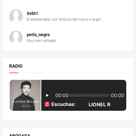
Sebt1
El alcalde salío, con la típica del huevo o la gal...
perla_negra
Muy bien consejal
RADIO
ABOGADA