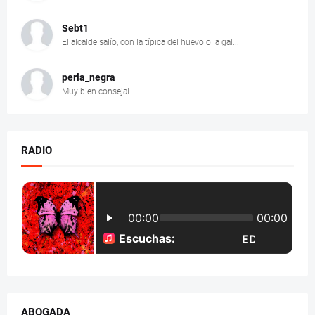
Sebt1
El alcalde salío, con la típica del huevo o la gal...
perla_negra
Muy bien consejal
RADIO
ABOGADA