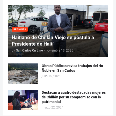
REGIONES
Haitiano de Chillán Viejo se postula a
Presidente de Haití
by
San Carlos On Line
-
noviembre 13, 2025
Obras Públicas revisa trabajos del río
Ñuble en San Carlos
julio 15, 2026
Destacan a cuatro destacadas mujeres
de Chillán por su compromiso con lo
patrimonial
marzo 22, 2024