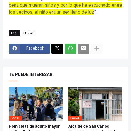
pena que mueran niños y por lo que he escuchado entre
los vecinos, el niño era un ser lleno de luz
”.
Tags
LOCAL
Facebook
TE PUEDE INTERESAR
LOCAL
LOCAL
Homicidas de adulto mayor
Alcalde de San Carlos