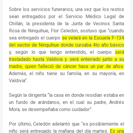
Sobre los servicios funerarios, una vez que los restos
sean entregados por el Servicio Médico Legal de
Chillán, la presidenta de la Junta de Vecinos Santa
Rosa de Ninquihue, Flor Celedon, sostuvo que “cuando
sea entregado el cuerpo
se velará en la Escuela F-134
del sector de Ninquihue donde cursaba 4to año básico
y, según lo que tengo entendido, el cuerpo
será
trasladado hasta Valdivia y será enterrado junto a su
madre, quien falleció de cáncer hace un par de años.
Además, el niño tiene su familia, en su mayoría, en
Valdivia”.
Según la dirigenta “la casa en donde residían estaba en
un fundo de arándanos, en el cual su padre, Andrés
Mora, se desempeñaba como cuidador”.
Por último, Celedón adelantó que “es posiblemente el
niño será entregado la mañana del día martes.
Es una