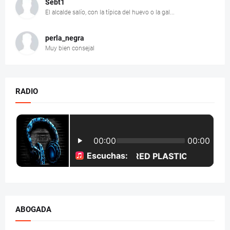
Sebt1
El alcalde salío, con la típica del huevo o la gal...
perla_negra
Muy bien consejal
RADIO
ABOGADA