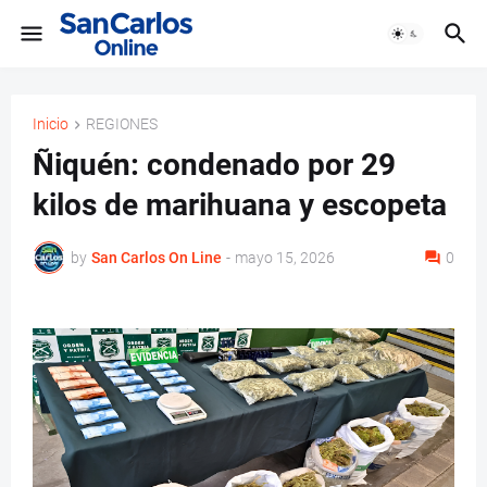
Inicio
REGIONES
Ñiquén: condenado por 29
kilos de marihuana y escopeta
by
San Carlos On Line
-
mayo 15, 2026
0