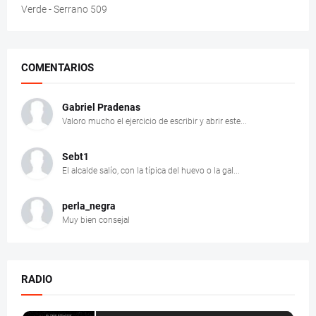
Verde - Serrano 509
COMENTARIOS
Gabriel Pradenas
Valoro mucho el ejercicio de escribir y abrir este...
Sebt1
El alcalde salío, con la típica del huevo o la gal...
perla_negra
Muy bien consejal
RADIO